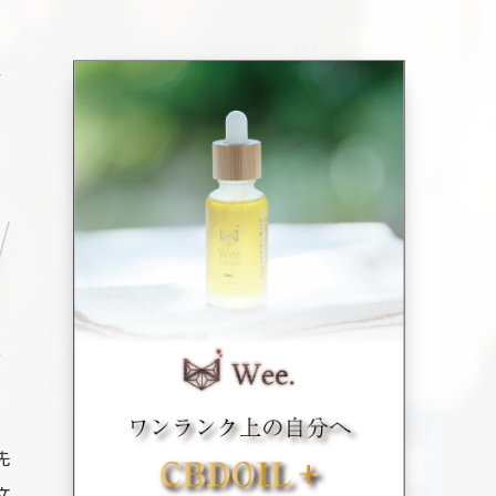
介
史
先
文