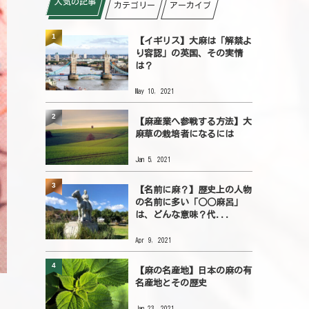
人気の記事
カテゴリー
アーカイブ
1
【イギリス】大麻は「解禁よ
り容認」の英国、その実情
は？
May 10, 2021
2
【麻産業へ参戦する方法】大
麻草の栽培者になるには
Jan 5, 2021
3
【名前に麻？】歴史上の人物
の名前に多い「○○麻呂」
は、どんな意味？代...
Apr 9, 2021
4
【麻の名産地】日本の麻の有
名産地とその歴史
Jan 23, 2021