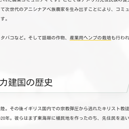
して次世代のアニシナアベ族農家を生み出すことにより、コミ
です。
、タバコなど。そして話題の作物、
産業用ヘンプの栽培
も行わ
カ建国の歴史
カ大陸。その後イギリス国内での宗教弾圧から逃れたキリスト教
620年。彼らはまず東海岸に植民地を作ったのち、先住民を追