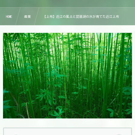
HOME
産業
【上布】近江の風土と琵琶湖の水が育てた近江上布