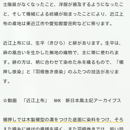
士階級がなくなったこと、洋服が普及するようになったこ
と、そして機械による紡績が始まったことにより、近江上
布の産地は東近江市や愛知郡愛荘町などに移ります。
近江上布には、生平（きびら）と絣があります。生平は、
麻の風合いを生かした無地の織物で、主に帯に使われま
す。絣の方は、柄に合わせて染めた糸を織るもので、「櫛
押し捺染」と「羽根巻き捺染」のふたつの技法がありま
す。
☆動画
「近江上布」 NHK 新日本風土記アーカイブス
櫛押しでは木製櫛型の溝をつけた底面に染料をつけ、そろ
えた緯糸に線状の模様を描く。また羽根巻きでは、短い同