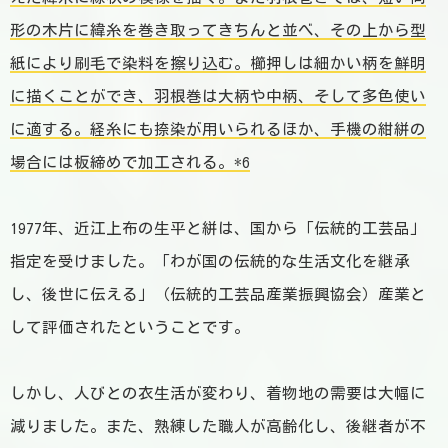
形の木片に緯糸を巻き取ってきちんと並べ、その上から型
紙により刷毛で染料を擦り込む。櫛押しは細かい柄を鮮明
に描くことができ、羽根巻は大柄や中柄、そして多色使い
に適する。経糸にも捺染が用いられるほか、手機の紺絣の
場合には板締めで加工される。
*6
1977年、近江上布の生平と絣は、国から「伝統的工芸品」
指定を受けました。「わが国の伝統的な生活文化を継承
し、後世に伝える」（伝統的工芸品産業振興協会）産業と
して評価されたということです。
しかし、人びとの衣生活が変わり、着物地の需要は大幅に
減りました。また、熟練した職人が高齢化し、後継者が不