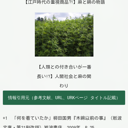
【江戸時代の重視商品⁈】麻と綿の物語
【人類との付き合いが一番
長い!?】人間社会と麻の関
わり
情報引用元（参考文献、URL、URKページ タイトル記載）
*1 「何を着ていたか」柳田国男『木綿以前の事』（岩波
文庫・第21刷改版）岩波書店、2009年、P.25。