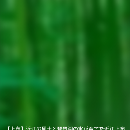
【上布】近江の風土と琵琶湖の水が育てた近江上布