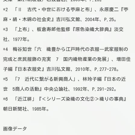
*2 「Ⅱ 古代・中世における苧麻と布」、永原慶二『苧
麻・絹・木綿の社会史』吉川弘文館、2004年、P.25。
*3 「上布」、板倉寿郎他監修『原色染織大辞典』淡交
社、1977年。
*4 梅谷知世「六 織豊から江戸時代の衣服―武家服制の
完成と庶民服飾の充実 7 国内織物産業の発展」、増田佳
子編『日本衣服史』吉川弘文館、2010年、P.277-278。
*5 「7 近代に繋がる新興商人」、林玲子編『日本の近
世 5商人の活動』中央公論社、1992年、P.291-292。
*6 「近江絣」『＜シリーズ染織の文化②＞織りの事典』
朝日新聞社、1985年。
画像データ