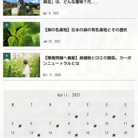
麻呂」は、どんな意味？代...
Apr 9, 2021
4
【麻の名産地】日本の麻の有名産地とその歴史
Jan 23, 2021
5
【環境問題へ貢献】麻植物とCO２の関係。カーボ
ンニュートラルとは
Oct 11, 2020
April, 2021
M
T
W
T
F
S
S
1
2
3
4
5
6
7
8
9
10
11
12
13
14
15
16
17
18