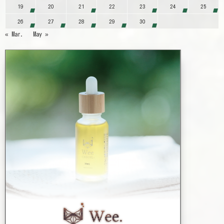
19
20
21
22
23
24
25
26
27
28
29
30
« Mar.
May »