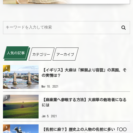
人気の記事
カテゴリー
アーカイブ
1
【イギリス】大麻は「解禁より容認」の英国、そ
の実情は？
May 10, 2021
2
【麻産業へ参戦する方法】大麻草の栽培者になる
には
Jan 5, 2021
3
【名前に麻？】歴史上の人物の名前に多い「○○