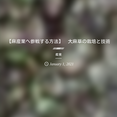
【麻産業へ参戦する方法】 大麻草の栽培と技術
産業
January
1
,
2021