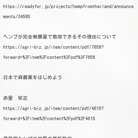
https://readyfor.jp/projects/hempfromthailand/announce
ments/34585
ヘンプが完全無農薬で栽培できるその理由について
https://agri-biz.jp/item/content/pdf/7658?
forward=%2Fitem%2Fcontent%2Fpdf%2F7658
日本で麻農業をはじめよう
赤星 栄志
https://agri-biz.jp/item/content/pdf/4615?
forward=%2Fitem%2Fcontent%2Fpdf%2F4615