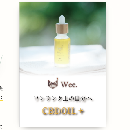
炎
ド
に