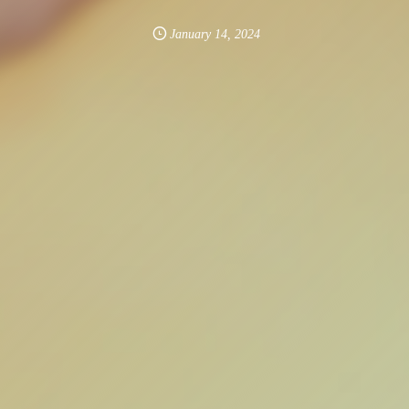
January
14
,
2024