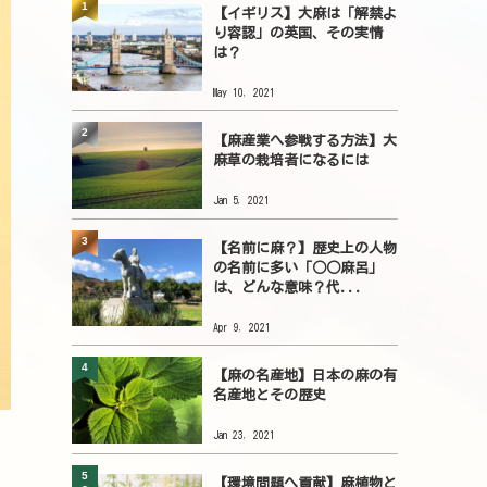
1
【イギリス】大麻は「解禁よ
り容認」の英国、その実情
は？
May 10, 2021
2
【麻産業へ参戦する方法】大
麻草の栽培者になるには
Jan 5, 2021
3
【名前に麻？】歴史上の人物
の名前に多い「○○麻呂」
は、どんな意味？代...
Apr 9, 2021
4
【麻の名産地】日本の麻の有
名産地とその歴史
Jan 23, 2021
5
【環境問題へ貢献】麻植物と