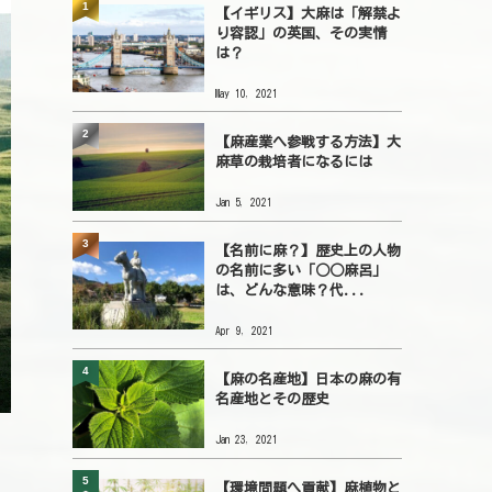
1
【イギリス】大麻は「解禁よ
り容認」の英国、その実情
は？
May 10, 2021
2
【麻産業へ参戦する方法】大
麻草の栽培者になるには
Jan 5, 2021
3
【名前に麻？】歴史上の人物
の名前に多い「○○麻呂」
は、どんな意味？代...
Apr 9, 2021
4
【麻の名産地】日本の麻の有
名産地とその歴史
Jan 23, 2021
5
【環境問題へ貢献】麻植物と