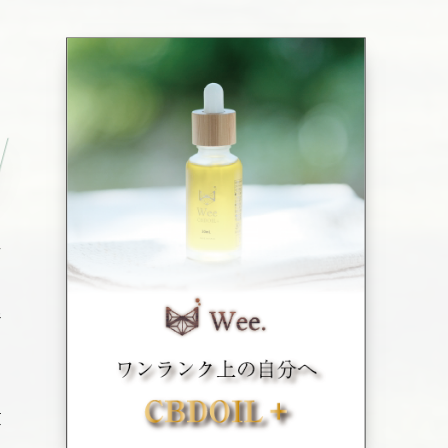
ト
す
て
行
貫