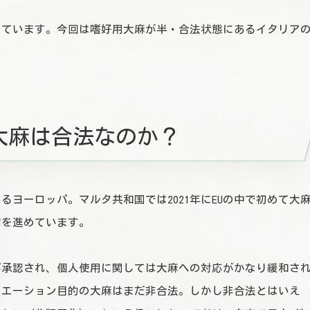
しています。今回は嗜好用大麻が半・合法状態にあるイタリア
大麻は合法なのか？
ヨーロッパ。マルタ共和国では2021年にEUの中で初めて大
備を進めています。
案が承認され、個人使用に関しては大麻への対応がかなり緩和さ
リエーション目的の大麻はまだ非合法。しかし非合法とはいえ