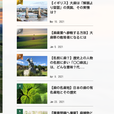
1
【イギリス】大麻は「解禁よ
り容認」の英国、その実情
は？
May 10, 2021
2
【麻産業へ参戦する方法】大
麻草の栽培者になるには
Jan 5, 2021
3
【名前に麻？】歴史上の人物
の名前に多い「○○麻呂」
は、どんな意味？代...
Apr 9, 2021
4
【麻の名産地】日本の麻の有
名産地とその歴史
Jan 23, 2021
5
【環境問題へ貢献】麻植物と