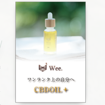
の
麻
れ