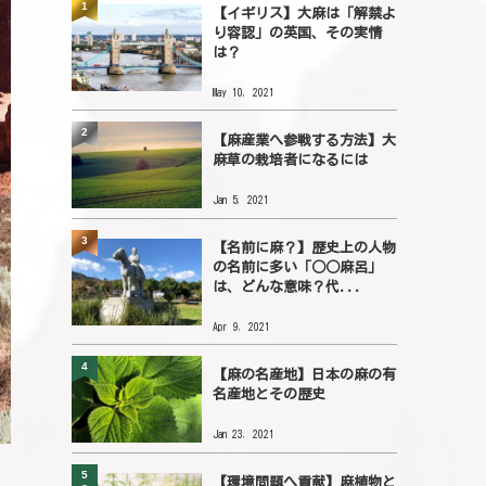
1
【イギリス】大麻は「解禁よ
り容認」の英国、その実情
は？
May 10, 2021
2
【麻産業へ参戦する方法】大
麻草の栽培者になるには
Jan 5, 2021
3
【名前に麻？】歴史上の人物
の名前に多い「○○麻呂」
は、どんな意味？代...
Apr 9, 2021
4
【麻の名産地】日本の麻の有
名産地とその歴史
Jan 23, 2021
5
【環境問題へ貢献】麻植物と