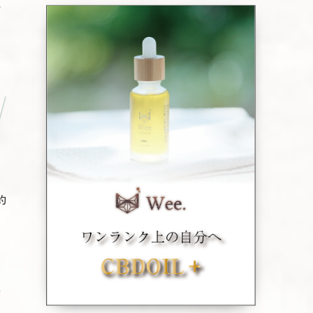
れ
。
約
、
で