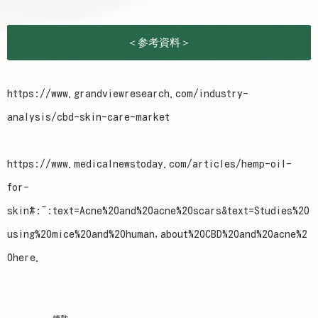
https://www.grandviewresearch.com/industry-
analysis/cbd-skin-care-market
https://www.medicalnewstoday.com/articles/hemp-oil-
for-
skin#:~:text=Acne%20and%20acne%20scars&text=Studies%20
using%20mice%20and%20human,about%20CBD%20and%20acne%2
0here.