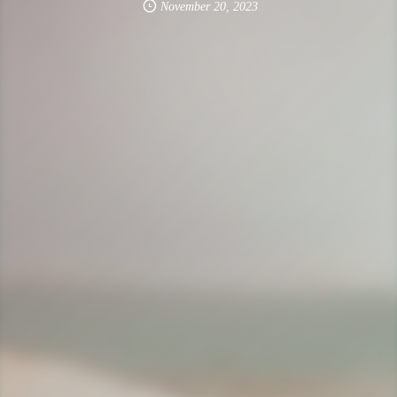
November
20
,
2023