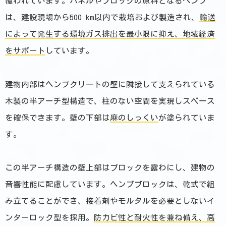
覆われています。パネルやブロックの原料となるヘンプ
は、建設現場から500 km以内で栽培および製造され、
輸送
によって発生する環境ガス排出を最小限に抑え、地域経済
をサポート
しています。
建物内部はヘンプクリートの壁に隣接して支えられている
木製の半アーチ型構造で、柱のない空間を実現しスペース
を確保できます。壁の下部は
麻のしっくい
が塗られていま
す。
この半アーチ構造の壁上部はブロックを露わにし、建物の
音響性能に配慮しています。ヘンプブロックは、乾式で組
み立てることができ、接着剤やモルタルを必要としないイ
ンターロック型を採用。
防カビ性と耐火性を兼ね備え、高