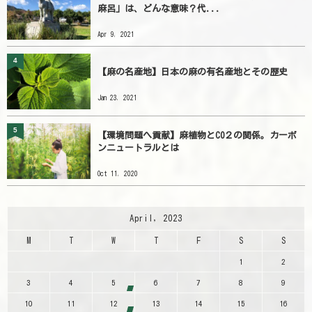
麻呂」は、どんな意味？代...
Apr 9, 2021
4
【麻の名産地】日本の麻の有名産地とその歴史
Jan 23, 2021
5
【環境問題へ貢献】麻植物とCO２の関係。カーボ
ンニュートラルとは
Oct 11, 2020
April, 2023
M
T
W
T
F
S
S
1
2
3
4
5
6
7
8
9
10
11
12
13
14
15
16