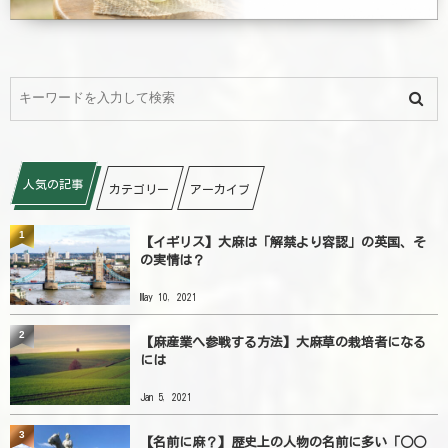
人気の記事
カテゴリー
アーカイブ
1
【イギリス】大麻は「解禁より容認」の英国、そ
の実情は？
May 10, 2021
2
【麻産業へ参戦する方法】大麻草の栽培者になる
には
Jan 5, 2021
3
【名前に麻？】歴史上の人物の名前に多い「○○