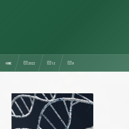
HOME
2022
12
9