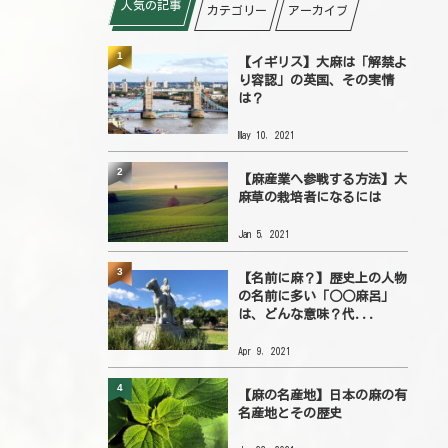
人気の記事
カテゴリー
アーカイブ
1
【イギリス】大麻は「解禁よ
り容認」の英国、その実情
は？
May 10, 2021
2
【麻産業へ参戦する方法】大
麻草の栽培者になるには
Jan 5, 2021
3
【名前に麻？】歴史上の人物
の名前に多い「○○麻呂」
は、どんな意味？代...
Apr 9, 2021
4
【麻の名産地】日本の麻の有
名産地とその歴史