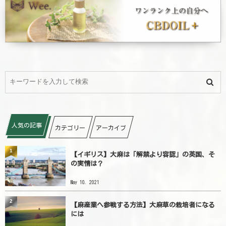
人気の記事
カテゴリー
アーカイブ
1
【イギリス】大麻は「解禁より容認」の英国、そ
の実情は？
May 10, 2021
2
【麻産業へ参戦する方法】大麻草の栽培者になる
には