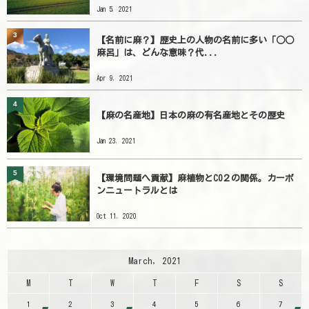
Jan 5, 2021
3
【名前に麻？】歴史上の人物の名前に多い「○○
麻呂」は、どんな意味？代...
Apr 9, 2021
4
【麻の名産地】日本の麻の有名産地とその歴史
Jan 23, 2021
5
【環境問題へ貢献】麻植物とCO２の関係。カーボ
ンニュートラルとは
Oct 11, 2020
March, 2021
M
T
W
T
F
S
S
1
2
3
4
5
6
7